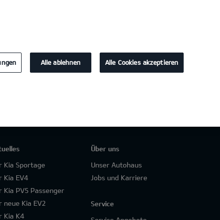
KONTAKT
lungen
Alle ablehnen
Alle Cookies akzeptieren
tuelles
Über uns
r Kia Sportage
Unser Autohaus
r Kia EV4
Jobs und Karriere
r Kia PV5 Passenger
r neue Kia EV2
Service
r Kia K4
Service Angebote