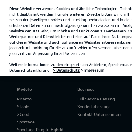
Diese Website verwendet Cookies und ähnliche Technologien. Techni
open
nicht deaktiviert werden. Für alle weiteren Zwecke bitten wir um Ihr
menu
Setzen der jeweiligen Cookies und Tracking-Technologien und in die
erhobenen Daten zu den nachfolgend genannten Zwecken ein: Analy
Website genutzt wird, um Inhalte und Funktionen zu verbessern. Ma
Werbepartner und Dienstleister erstellen auf Basis Ihres Nutzungsve
PROBEFAHRT
auf dieser Website und auch auf anderen Websites interessenbasiert
jederzeit mit Wirkung für die Zukunft widerrufen werden. Über den B
jederzeit zur Anpassung Ihrer Präferenzen.
Weitere Informationen zu den eingesetzten Anbietern, Speicherdauer
Datenschutzerklärung.
> Datenschutz
> Impressum
Modelle
Business
Picanto
Full Service Leasing
Stonic
Sonderfahrzeuge
XCeed
Kontakt Unternehmen
Sportage
Sportage Plug-in Hybrid