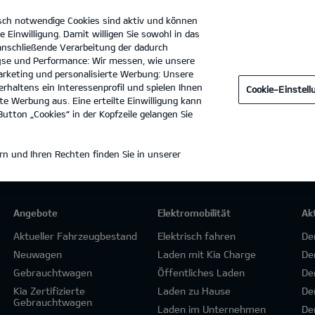
sch notwendige Cookies sind aktiv und können
e Einwilligung. Damit willigen Sie sowohl in das
 anschließende Verarbeitung der dadurch
se und Performance: Wir messen, wie unsere
Autohaus Klepp GmbH
Tel. :
07021 - 85363
rketing und personalisierte Werbung: Unsere
rhaltens ein Interessenprofil und spielen Ihnen
Cookie-Einstel
e Werbung aus. Eine erteilte Einwilligung kann
utton „Cookies“ in der Kopfzeile gelangen Sie
n und Ihren Rechten finden Sie in unserer
Angebote
Elektromobilität
Ak
Aktueller Fahrzeugbestand
Elektrisch fahren
De
Neuwagen
Laden mit Kia Charge
De
Gebrauchtwagen
Öffentliches Laden
De
Kia Zertifizierte
Laden zu Hause
De
Gebrauchtwagen
Laden im Unternehmen
De