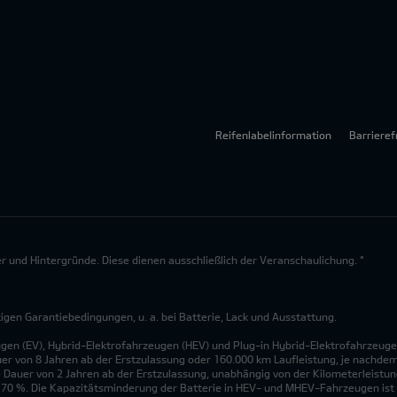
Reifenlabelinformation
Barrieref
lder und Hintergründe. Diese dienen ausschließlich der Veranschaulichung. *
en Garantiebedingungen, u. a. bei Batterie, Lack und Ausstattung.
ugen (EV), Hybrid-Elektrofahrzeugen (HEV) und Plug-in Hybrid-Elektrofahrzeuge
uer von 8 Jahren ab der Erstzulassung oder 160.000 km Laufleistung, je nachdem, 
 Dauer von 2 Jahren ab der Erstzulassung, unabhängig von der Kilometerleistung
n 70 %. Die Kapazitätsminderung der Batterie in HEV- und MHEV-Fahrzeugen ist 