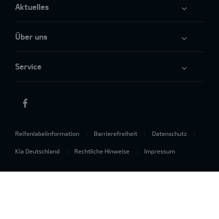
Aktuelles
Über uns
Service
Reifenlabelinformation
Barrierefreiheit
Datenschutz
Kia Deutschland
Rechtliche Hinweise
Impressum
* Diese Website enthält mit Künstlicher Intelligenz
(KI) erstellte Bilder und Hintergründe. Diese dienen
ausschließlich der Veranschaulichung. *