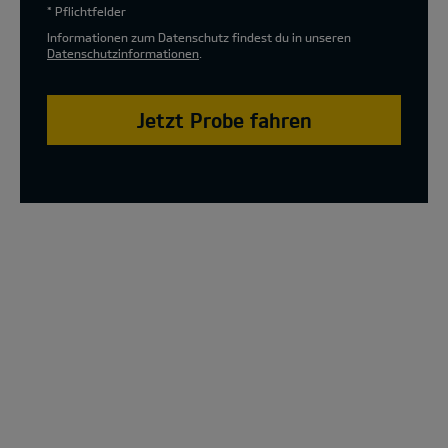
* Pflichtfelder
Informationen zum Datenschutz findest du in unseren
Datenschutzinformationen
.
Jetzt Probe fahren
The new Kia XCeed Special Edition Model