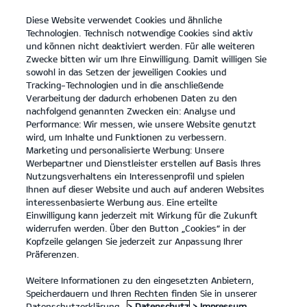
Diese Website verwendet Cookies und ähnliche
open
Technologien. Technisch notwendige Cookies sind aktiv
menu
und können nicht deaktiviert werden. Für alle weiteren
KONTAKT
Zwecke bitten wir um Ihre Einwilligung. Damit willigen Sie
sowohl in das Setzen der jeweiligen Cookies und
Tracking-Technologien und in die anschließende
Der neue Kia XCeed
Verarbeitung der dadurch erhobenen Daten zu den
nachfolgend genannten Zwecken ein: Analyse und
...
...
DER NEUE KIA XCEED
Performance: Wir messen, wie unsere Website genutzt
wird, um Inhalte und Funktionen zu verbessern.
Marketing und personalisierte Werbung: Unsere
Werbepartner und Dienstleister erstellen auf Basis Ihres
Nutzungsverhaltens ein Interessenprofil und spielen
Ihnen auf dieser Website und auch auf anderen Websites
interessenbasierte Werbung aus. Eine erteilte
Einwilligung kann jederzeit mit Wirkung für die Zukunft
widerrufen werden. Über den Button „Cookies“ in der
Kopfzeile gelangen Sie jederzeit zur Anpassung Ihrer
Präferenzen.
Weitere Informationen zu den eingesetzten Anbietern,
Speicherdauern und Ihren Rechten finden Sie in unserer
Datenschutzerklärung.
> Datenschutz
> Impressum