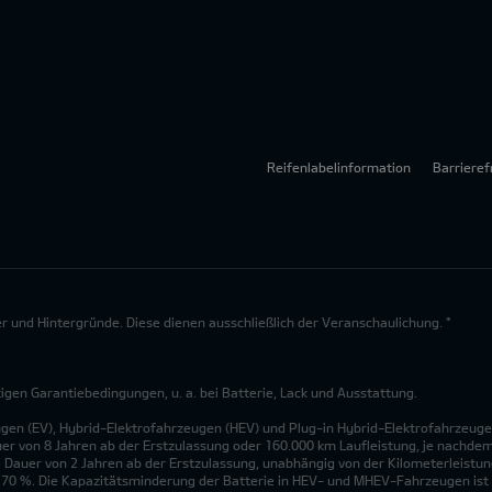
Reifenlabelinformation
Barrieref
lder und Hintergründe. Diese dienen ausschließlich der Veranschaulichung. *
en Garantiebedingungen, u. a. bei Batterie, Lack und Ausstattung.
ugen (EV), Hybrid-Elektrofahrzeugen (HEV) und Plug-in Hybrid-Elektrofahrzeuge
uer von 8 Jahren ab der Erstzulassung oder 160.000 km Laufleistung, je nachdem, 
 Dauer von 2 Jahren ab der Erstzulassung, unabhängig von der Kilometerleistung
n 70 %. Die Kapazitätsminderung der Batterie in HEV- und MHEV-Fahrzeugen ist 