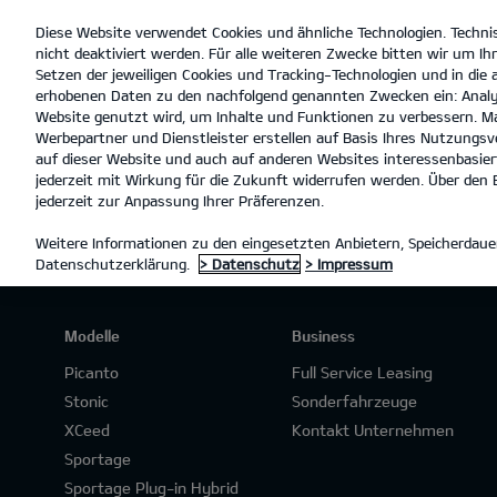
Diese Website verwendet Cookies und ähnliche Technologien. Techni
open
nicht deaktiviert werden. Für alle weiteren Zwecke bitten wir um Ihr
menu
Setzen der jeweiligen Cookies und Tracking-Technologien und in die
erhobenen Daten zu den nachfolgend genannten Zwecken ein: Analy
Website genutzt wird, um Inhalte und Funktionen zu verbessern. Ma
Werbepartner und Dienstleister erstellen auf Basis Ihres Nutzungsve
PREISLISTEN
auf dieser Website und auch auf anderen Websites interessenbasiert
jederzeit mit Wirkung für die Zukunft widerrufen werden. Über den B
jederzeit zur Anpassung Ihrer Präferenzen.
Weitere Informationen zu den eingesetzten Anbietern, Speicherdauer
Datenschutzerklärung.
> Datenschutz
> Impressum
Modelle
Business
Picanto
Full Service Leasing
Stonic
Sonderfahrzeuge
XCeed
Kontakt Unternehmen
Sportage
Sportage Plug-in Hybrid