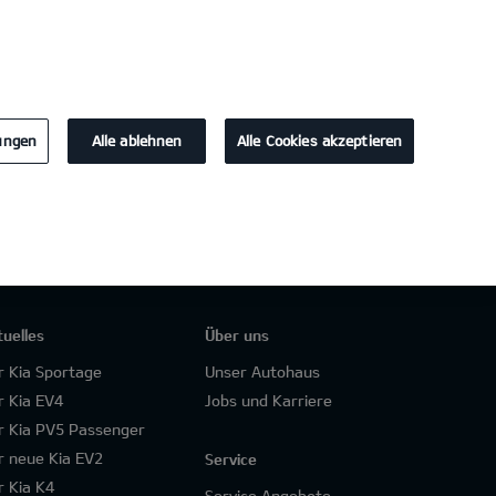
KONTAKT
lungen
Alle ablehnen
Alle Cookies akzeptieren
tuelles
Über uns
r Kia Sportage
Unser Autohaus
r Kia EV4
Jobs und Karriere
r Kia PV5 Passenger
r neue Kia EV2
Service
r Kia K4
Service Angebote