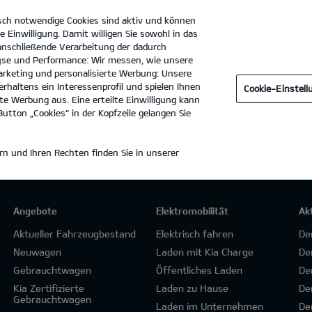
sch notwendige Cookies sind aktiv und können
e Einwilligung. Damit willigen Sie sowohl in das
 anschließende Verarbeitung der dadurch
se und Performance: Wir messen, wie unsere
Autohaus Klepp GmbH
Tel. :
07021 - 85363
rketing und personalisierte Werbung: Unsere
rhaltens ein Interessenprofil und spielen Ihnen
Cookie-Einstel
e Werbung aus. Eine erteilte Einwilligung kann
utton „Cookies“ in der Kopfzeile gelangen Sie
n und Ihren Rechten finden Sie in unserer
Angebote
Elektromobilität
Ak
Aktueller Fahrzeugbestand
Elektrisch fahren
De
Neuwagen
Laden mit Kia Charge
De
Gebrauchtwagen
Öffentliches Laden
De
Kia Zertifizierte
Laden zu Hause
De
Gebrauchtwagen
Laden im Unternehmen
De